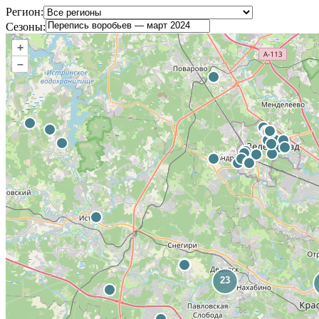
Регион:
Сезоны:
+
–